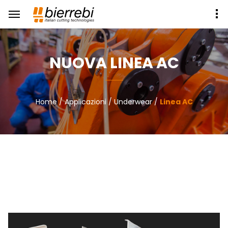
NUOVA LINEA AC
Home
/
Applicazioni
/
Underwear
/
Linea AC