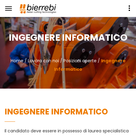
INGEGNERE INFORMATICO
Home
/
Lavora con noi
/
Posizioni aperte
/
Ingegnere
Informatico
INGEGNERE INFORMATICO
Il candidato deve essere in possesso di laurea specialistica